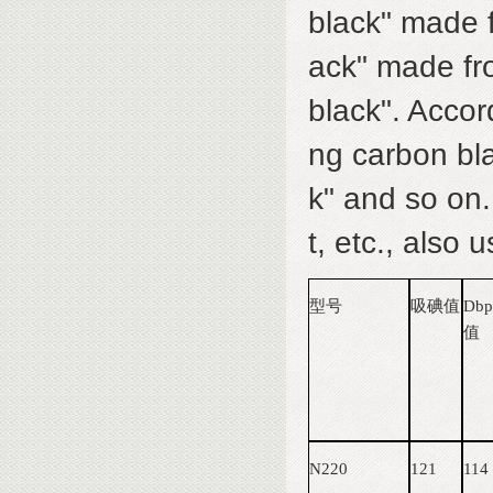
black" made f
ack" made fro
black". Accor
ng carbon bla
k" and so on.
t, etc., also 
型号
吸碘值
D
b
值
N220
121
114