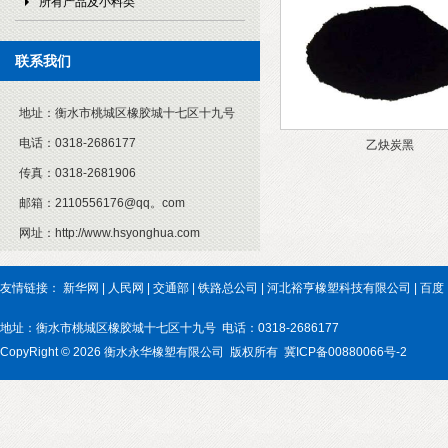
所有产品及小料类
联系我们
地址：
衡水市桃城区橡胶城十七区十九号
电话：
0318-2686177
乙炔炭黑
传真：
0318-2681906
邮箱：
2110556176@qq。com
网址：
http://www.hsyonghua.com
友情链接：
新华网
|
人民网
|
交通部
|
铁路总公司
|
河北裕亨橡塑科技有限公司
|
百度
地址：衡水市桃城区橡胶城十七区十九号 电话：0318-2686177
CopyRight © 2026 衡水永华橡塑有限公司 版权所有 冀ICP备00880066号-2