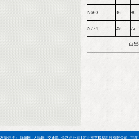
N660
36
90
N774
29
72
白黑
友情链接：
新华网
|
人民网
|
交通部
|
铁路总公司
|
河北裕亨橡塑科技有限公司
|
百度