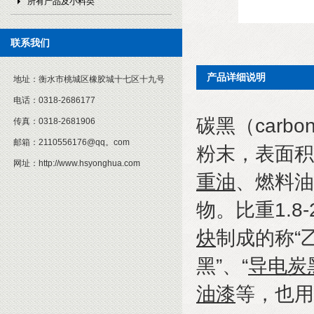
所有产品及小料类
联系我们
产品详细说明
地址：
衡水市桃城区橡胶城十七区十九号
电话：
0318-2686177
碳黑（
carbon
传真：
0318-2681906
邮箱：
2110556176@qq。com
粉末，表面积
网址：
http://www.hsyonghua.com
重油
、燃料油
物。比重
1.8-
炔
制成的称
“
黑
”
、
“
导电炭
油漆
等，也用