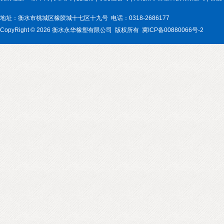
地址：衡水市桃城区橡胶城十七区十九号 电话：0318-2686177
CopyRight © 2026 衡水永华橡塑有限公司 版权所有 冀ICP备00880066号-2